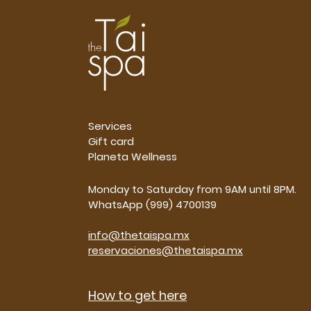
Services
Gift card
Planeta Wellness
Monday to Saturday from 9AM until 8PM.
WhatsApp (999) 4700139
info@thetaispa.mx
reservaciones@thetaispa.mx
How to get here