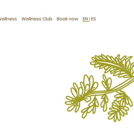
Wellness
Wellness Club
Book now
EN
ES
|