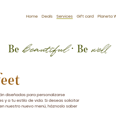
Home
Deals
Services
Gift card
Planeta 
beautiful
well
Be
· Be
eet
án diseñadas para personalizarse
 a tu estilo de vida. Si deseas solicitar
a en nuestro nuevo menú, háznoslo saber