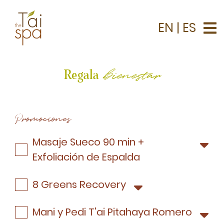
EN
|
ES
bienestar
Regala
Promociones
Masaje Sueco 90 min +
Exfoliación de Espalda
Disfruta de un tiempo para ti con un delicioso
8 Greens Recovery
masaje personalizado relajante, que te
ayudará a eliminar el estrés y a mejorar tu
¿Sientes que tu piel está cambiando? La
Mani y Pedi T'ai Pitahaya Romero
circulación. Regala una
Pausa
fatiga, el estrés y los cambios hormonales