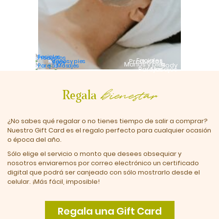
Faciales
Productos
Manos y pies
Body
Parejas
Masajes
bienestar
Regala
¿No sabes qué regalar o no tienes tiempo de salir a comprar?
Nuestro Gift Card es el regalo perfecto para cualquier ocasión
o época del año.
Sólo elige el servicio o monto que desees obsequiar y
nosotros enviaremos por correo electrónico un certificado
digital que podrá ser canjeado con sólo mostrarlo desde el
celular. ¡Más fácil, imposible!
Regala una Gift Card