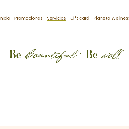
Inicio
Promociones
Servicios
Gift card
Planeta Wellnes
beautiful
well
Be
· Be