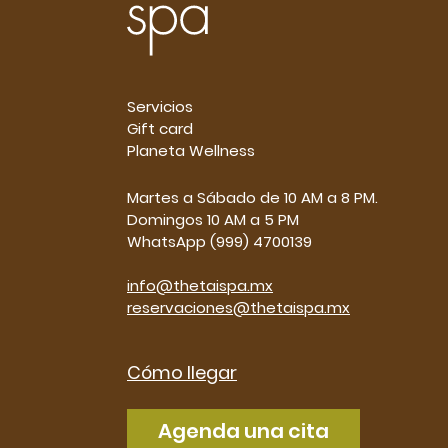
Servicios
Gift card
Planeta Wellness
Martes a Sábado de 10 AM a 8 PM.
Domingos 10 AM a 5 PM
WhatsApp (999) 4700139
info@thetaispa.mx
reservaciones@thetaispa.mx
Cómo llegar
Agenda una cita